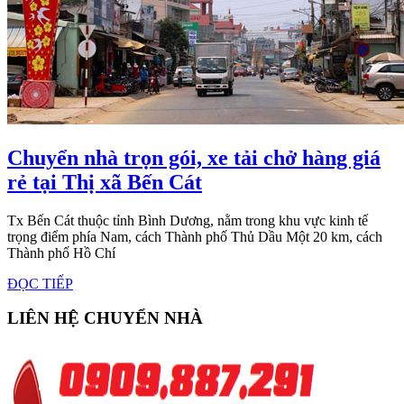
Chuyển nhà trọn gói, xe tải chở hàng giá
Chuyển
rẻ tại Thị xã Bến Cát
nhà
Tx Bến Cát thuộc tỉnh Bình Dương, nằm trong khu vực kinh tế
trọn
trọng điểm phía Nam, cách Thành phố Thủ Dầu Một 20 km, cách
gói,
Thành phố Hồ Chí
xe
ĐỌC
ĐỌC TIẾP
TIẾP
tải
LIÊN HỆ CHUYỂN NHÀ
chở
hàng
giá
rẻ