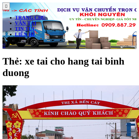
Skip
Open
to
Button
content
TRANG CHỦ
Skip
VẬN TẢI
to
TIN TỨC
content
LIÊN HỆ
Close
Button
Thẻ:
xe tai cho hang tai binh
duong