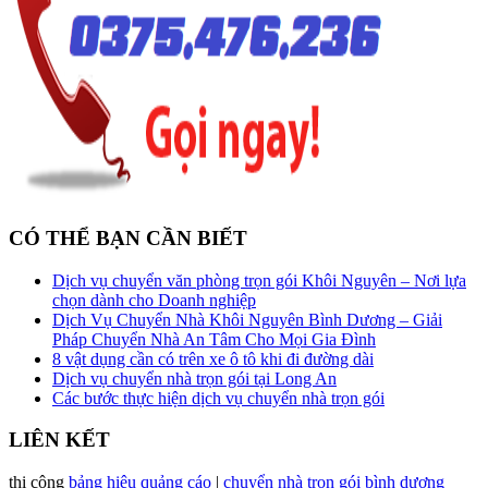
tại
Thị
xã
Bến
Cát
CÓ THỂ BẠN CẦN BIẾT
Dịch vụ chuyển văn phòng trọn gói Khôi Nguyên – Nơi lựa
chọn dành cho Doanh nghiệp
Dịch Vụ Chuyển Nhà Khôi Nguyên Bình Dương – Giải
Pháp Chuyển Nhà An Tâm Cho Mọi Gia Đình
8 vật dụng cần có trên xe ô tô khi đi đường dài
Dịch vụ chuyển nhà trọn gói tại Long An
Các bước thực hiện dịch vụ chuyển nhà trọn gói
LIÊN KẾT
thi công
bảng hiệu quảng cáo
|
chuyển nhà trọn gói bình dương