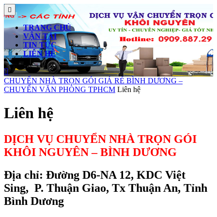
Skip
Open
to
Button
content
TRANG CHỦ
Skip
VẬN TẢI
to
TIN TỨC
content
LIÊN HỆ
Close
Button
CHUYỂN NHÀ TRỌN GÓI GIÁ RẺ BÌNH DƯƠNG –
CHUYỂN VĂN PHÒNG TPHCM
Liên hệ
Liên hệ
DỊCH VỤ CHUYỂN NHÀ TRỌN GÓI
KHÔI NGUYÊN – BÌNH DƯƠNG
Địa chỉ: Đường D6-NA 12, KDC Việt
Sing, P. Thuận Giao, Tx Thuận An, Tỉnh
Bình Dương