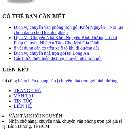
CÓ THỂ BẠN CẦN BIẾT
Dịch vụ chuyển văn phòng trọn gói Khôi Nguyên – Nơi lựa
chọn dành cho Doanh nghiệp
Dịch Vụ Chuyển Nhà Khôi Nguyên Bình Dương – Giải
Pháp Chuyển Nhà An Tâm Cho Mọi Gia Đình
8 vật dụng cần có trên xe ô tô khi đi đường dài
Dịch vụ chuyển nhà trọn gói tại Long An
Các bước thực hiện dịch vụ chuyển nhà trọn gói
LIÊN KẾT
thi công
bảng hiệu quảng cáo
|
chuyển nhà trọn gói bình dương
TRANG CHỦ
VẬN TẢI
TIN TỨC
LIÊN HỆ
VẬN TẢI KHÔI NGUYÊN
Nhận chở hàng, chuyển nhà, chuyển văn phòng trọn gói giá rẻ
tại Bình Dương, TPHCM