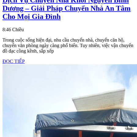
Dương – Giải Pháp Chuyển Nhà An Tâm
Dịch
Cho Mọi Gia Đình
Vụ
8:46 Chiều
Chuyển
Nhà
Trong cuộc sống hiện đại, nhu cầu chuyển nhà, chuyển căn hộ,
chuyển văn phòng ngày càng phổ biến. Tuy nhiên, việc vận chuyển
Khôi
đồ đạc cồng kềnh, sắp xếp
Nguyên
ĐỌC
ĐỌC TIẾP
Bình
TIẾP
Dương
–
Giải
Pháp
Chuyển
Nhà
An
Tâm