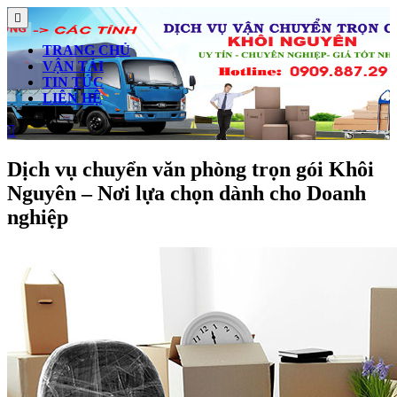
Skip
Open
to
Button
content
TRANG CHỦ
Skip
VẬN TẢI
to
TIN TỨC
content
LIÊN HỆ
Close
Button
Dịch vụ chuyển văn phòng trọn gói Khôi
Nguyên – Nơi lựa chọn dành cho Doanh
nghiệp