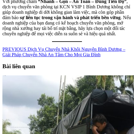
Với phương châm
“Nhanh – Gọn – An Toàn – Đúng Tiến Độ”
,
dịch vụ chuyển văn phòng tại KCN VSIP 1 Bình Dương không chỉ
giúp doanh nghiệp di dời không gian làm việc, mà còn góp phần
đảm bảo
sự liên tục trong vận hành và phát triển bền vững
. Nếu
doanh nghiệp của bạn đang có kế hoạch chuyển văn phòng, mở
rộng nhà xưởng hay tái bố trí mặt bằng, hãy lựa chọn một đối tác
chuyên nghiệp để mọi việc diễn ra suôn sẻ và hiệu quả nhất.
Điều
Previous
PREVIOUS
Dịch Vụ Chuyển Nhà Khôi Nguyên Bình Dương –
post:
Giải Pháp Chuyển Nhà An Tâm Cho Mọi Gia Đình
hướng
bài
Bài liên quan
viết