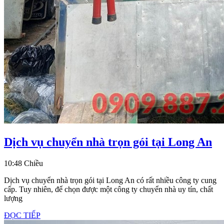
Dị
Dịch vụ chuyển nhà trọn gói tại Long An
vụ
10:48 Chiều
ch
n
Dịch vụ chuyển nhà trọn gói tại Long An có rất nhiều công ty cung
cấp. Tuy nhiên, để chọn được một công ty chuyển nhà uy tín, chất
tr
lượng
gó
ĐỌC
ĐỌC TIẾP
tạ
TIẾP