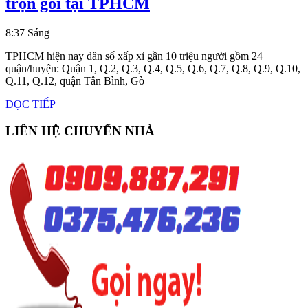
Dịch
trọn gói tại TPHCM
vụ
8:37 Sáng
chở
hàng,
TPHCM hiện nay dân số xấp xỉ gần 10 triệu người gồm 24
quận/huyện: Quận 1, Q.2, Q.3, Q.4, Q.5, Q.6, Q.7, Q.8, Q.9, Q.10,
chuyển
Q.11, Q.12, quận Tân Bình, Gò
nhà,
ĐỌC
ĐỌC TIẾP
văn
TIẾP
LIÊN HỆ CHUYỂN NHÀ
phòng
trọn
gói
tại
TPHCM