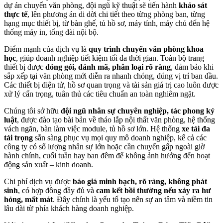
dự án chuyển văn phòng, đội ngũ kỹ thuật sẽ tiến hành
khảo sát
thực tế
, lên phương án di dời chi tiết theo từng phòng ban, từng
hạng mục thiết bị, từ bàn ghế, tủ hồ sơ, máy tính, máy chủ đến hệ
thống máy in, tổng đài nội bộ.
Điểm mạnh của dịch vụ là
quy trình chuyển văn phòng khoa
học
, giúp doanh nghiệp tiết kiệm tối đa thời gian. Toàn bộ trang
thiết bị được
đóng gói, đánh mã, phân loại rõ ràng
, đảm bảo khi
sắp xếp tại văn phòng mới diễn ra nhanh chóng, đúng vị trí ban đầu.
Các thiết bị điện tử, hồ sơ quan trọng và tài sản giá trị cao luôn được
xử lý cẩn trọng, tuân thủ các tiêu chuẩn an toàn nghiêm ngặt.
Chúng tôi sở hữu
đội ngũ nhân sự chuyên nghiệp, tác phong kỷ
luật
, được đào tạo bài bản về tháo lắp nội thất văn phòng, hệ thống
vách ngăn, bàn làm việc module, tủ hồ sơ lớn. Hệ thống
xe tải đa
tải trọng
sẵn sàng phục vụ mọi quy mô doanh nghiệp, kể cả các
công ty có số lượng nhân sự lớn hoặc cần chuyển gấp ngoài giờ
hành chính, cuối tuần hay ban đêm để không ảnh hưởng đến hoạt
động sản xuất – kinh doanh.
Chi phí dịch vụ được
báo giá minh bạch, rõ ràng, không phát
sinh
, có hợp đồng đầy đủ và
cam kết bồi thường nếu xảy ra hư
hỏng, mất mát
. Đây chính là yếu tố tạo nên sự an tâm và niềm tin
lâu dài từ phía khách hàng doanh nghiệp.