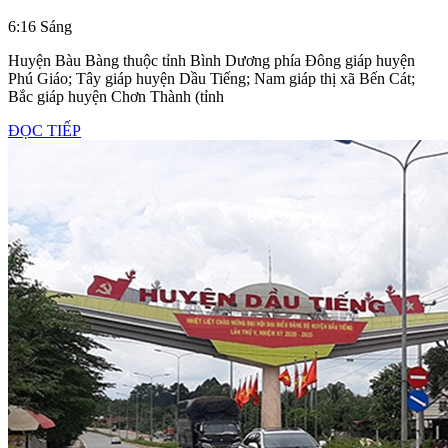
vụ
6:16 Sáng
Chuyển
nhà
Huyện Bàu Bàng thuộc tỉnh Bình Dương phía Đông giáp huyện
Phú Giáo; Tây giáp huyện Dầu Tiếng; Nam giáp thị xã Bến Cát;
trọn
Bắc giáp huyện Chơn Thành (tỉnh
gói,
ĐỌC
ĐỌC TIẾP
chở
TIẾP
hàng
chuyển
văn
phòng
tại
Bàu
Bàng