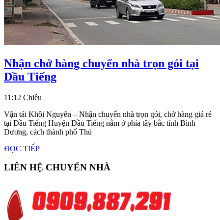
Nhận chở hàng chuyển nhà trọn gói tại
Nhận
Dầu Tiếng
chở
11:12 Chiều
hàng
chuyển
Vận tải Khôi Nguyên – Nhận chuyển nhà trọn gói, chở hàng giá rẻ
tại Dầu Tiếng Huyện Dầu Tiếng nằm ở phía tây bắc tỉnh Bình
nhà
Dương, cách thành phố Thủ
trọn
ĐỌC
ĐỌC TIẾP
gói
TIẾP
LIÊN HỆ CHUYỂN NHÀ
tại
Dầu
Tiếng