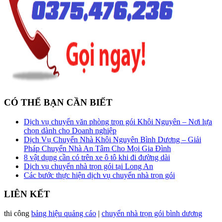
CÓ THỂ BẠN CẦN BIẾT
Dịch vụ chuyển văn phòng trọn gói Khôi Nguyên – Nơi lựa
chọn dành cho Doanh nghiệp
Dịch Vụ Chuyển Nhà Khôi Nguyên Bình Dương – Giải
Pháp Chuyển Nhà An Tâm Cho Mọi Gia Đình
8 vật dụng cần có trên xe ô tô khi đi đường dài
Dịch vụ chuyển nhà trọn gói tại Long An
Các bước thực hiện dịch vụ chuyển nhà trọn gói
LIÊN KẾT
thi công
bảng hiệu quảng cáo
|
chuyển nhà trọn gói bình dương