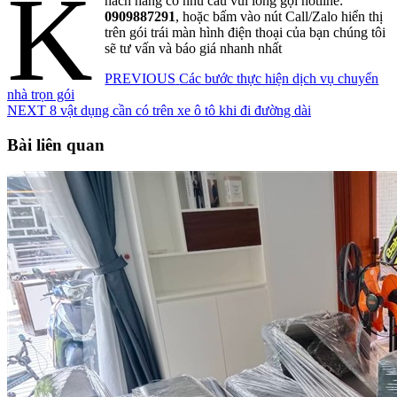
K
hách hàng có nhu cầu vui lòng gọi hotline:
0909887291
, hoặc bấm vào nút Call/Zalo hiển thị
trên gói trái màn hình điện thoại của bạn chúng tôi
sẽ tư vấn và báo giá nhanh nhất
Điều
Previous
PREVIOUS
Các bước thực hiện dịch vụ chuyển
post:
nhà trọn gói
hướng
Next
NEXT
8 vật dụng cần có trên xe ô tô khi đi đường dài
bài
post:
Bài liên quan
viết