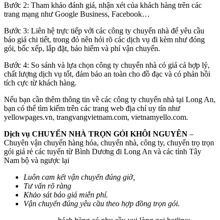
Bước 2: Tham khảo đánh giá, nhận xét của khách hàng trên các
trang mạng như Google Business, Facebook…
Bước 3: Liên hệ trực tiếp với các công ty chuyển nhà để yêu cầu
báo giá chi tiết, trong đó nên hỏi rõ các dịch vụ đi kèm như đóng
gói, bốc xếp, lắp đặt, bảo hiểm và phí vận chuyển.
Bước 4: So sánh và lựa chọn công ty chuyển nhà có giá cả hợp lý,
chất lượng dịch vụ tốt, đảm bảo an toàn cho đồ đạc và có phản hồi
tích cực từ khách hàng.
Nếu bạn cần thêm thông tin về các công ty chuyển nhà tại Long An,
bạn có thể tìm kiếm trên các trang web địa chỉ uy tín như
yellowpages.vn, trangvangvietnam.com, vietnamyello.com.
Dịch vụ CHUYỂN NHÀ TRỌN GÓI KHÔI NGUYÊN
–
Chuyên vận chuyển hàng hóa, chuyển nhà, công ty, chuyển trọ trọn
gói giá rẻ các tuyến từ Bình Dương đi Long An và các tỉnh Tây
Nam bộ và ngược lại
Luôn cam kết vận chuyển đúng giờ,
Tư vấn rõ ràng
Khảo sát báo giá miễn phí.
Vận chuyển đúng yêu cầu theo hợp đồng trọn gói.