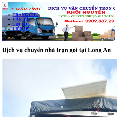
Skip
Open
to
Button
content
TRANG CHỦ
Skip
VẬN TẢI
to
TIN TỨC
content
LIÊN HỆ
Close
Button
Dịch vụ chuyển nhà trọn gói tại Long An