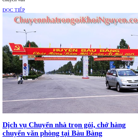
nhà,
ĐỌC
ĐỌC TIẾP
chuyển
TIẾP
hàng
hóa
cuối
năm
Dịch vụ Chuyển nhà trọn gói, chở hàng
Dịch
chuyển văn phòng tại Bàu Bàng