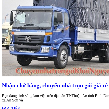
Nhận chở hàng, chuyển nhà trọn gói giá rẻ
Bạn đang sinh sống làm việc trên địa bàn TP Thuận An tỉnh Bình Dương gồm các phường: An Phú • An Thạnh • Bình Hòa • Bình Chuẩn • Bình Nhâm • Hưng Định • Lái Thiêu • Thuận Giao • Vĩnh Phú và
xã An Sơn và
ĐỌC
ĐỌC TIẾP