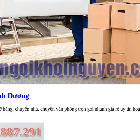
Xe
ình Dương
tải
ở hàng, chuyển nhà, chuyển văn phòng trọn gói nhanh giá rẻ uy tín hoạ
chở
hàng
chuyển
nhà