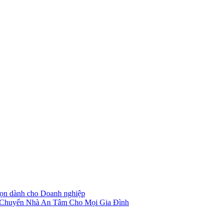
nhà
trọn
gói
giá
rẻ
nhất
tại
TP
Thuận
An
họn dành cho Doanh nghiệp
 Chuyển Nhà An Tâm Cho Mọi Gia Đình