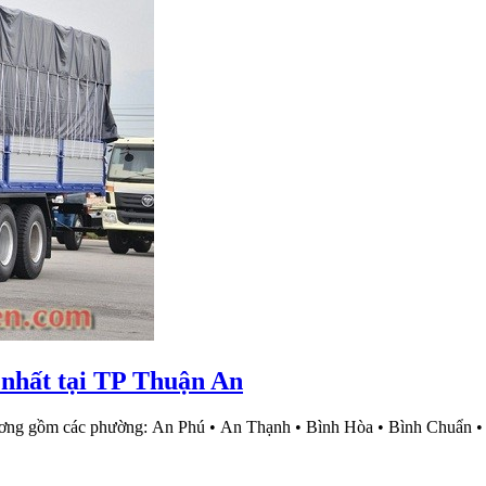
trọn
gói
tại
Bình
Dương
Nhận
 nhất tại TP Thuận An
chở
hàng,
chuyển