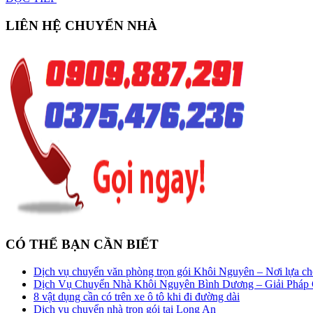
TIẾP
LIÊN HỆ CHUYỂN NHÀ
CÓ THỂ BẠN CẦN BIẾT
Dịch vụ chuyển văn phòng trọn gói Khôi Nguyên – Nơi lựa c
Dịch Vụ Chuyển Nhà Khôi Nguyên Bình Dương – Giải Pháp
8 vật dụng cần có trên xe ô tô khi đi đường dài
Dịch vụ chuyển nhà trọn gói tại Long An