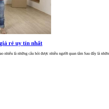
Kinh
iá rẻ uy tín nhất
nghiệm
 bao nhiêu là những câu hỏi được nhiều người quan tâm Sau đây là nhữn
lựa
chọn
dịch
vụ
chuyển
nhà
giá
rẻ
uy