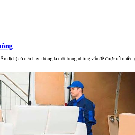
tín
nhất
Có
hông
nên
(Âm lịch) có nên hay không là một trong những vấn đề được rất nhiều 
chuyển
nhà
cuối
năm
cận
tết
hay
không