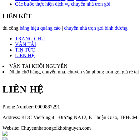
Các bước thực hiện dịch vụ chuyển nhà trọn gói
LIÊN KẾT
thi công
bảng hiệu quảng cáo
|
chuyển nhà trọn gói bình dương
TRANG CHỦ
VẬN TẢI
TIN TỨC
LIÊN HỆ
VẬN TẢI KHÔI NGUYÊN
Nhận chở hàng, chuyển nhà, chuyển văn phòng trọn gói giá rẻ 
LIÊN HỆ
Phone Number:
0909887291
Address:
KDC VietSing 4 - Đường NA12, P. Thuận Giao, TPHCM
Website: Chuyennhatrongoikhoinguyen.com